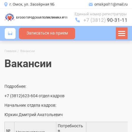
г. Омск, ул. Заозёрная 9Б
omskpol11@mail.ru
Единый номер регистратуры
БУЗОО ГОРОДСКАЯ ПОЛИКЛИНИКА №11
+7 (3812)
90-31-11
Записаться на прием
Главная
Вакансии
Строка
навигации
Вакансии
Подробнее:
+7 (3812)623-604 отдел кадров
Начальник отдела кадров:
Юркин Дмитрий Анатольевич
Потребность
№
в