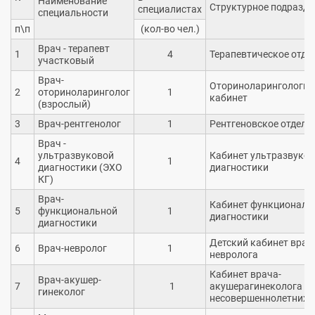
Наименование
Структурное подразде
специалистах
специальности
п\п
(кол-во чел.)
Врач - терапевт
1
4
Терапевтическое отде
участковый
Врач-
Оториноларингологич
2
оториноларинголог
1
кабинет
(взрослый)
3
Врач-рентгенолог
1
Рентгеновское отделе
Врач -
ультразвуковой
Кабинет ультразвуко
4
1
диагностики (ЭХО
диагностики
КГ)
Врач-
Кабинет функциональ
5
функциональной
1
диагностики
диагностики
Детский кабинет врач
6
Врач-невролог
1
невролога
Кабинет врача-
Врач-акушер-
7
1
акушерагинеколога д
гинеколог
несовершеннолетних