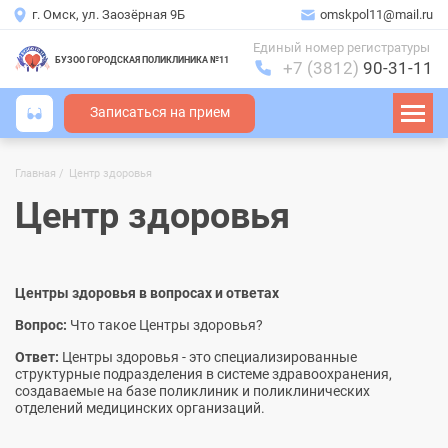
г. Омск, ул. Заозёрная 9Б
omskpol11@mail.ru
Единый номер регистратуры
БУЗОО ГОРОДСКАЯ ПОЛИКЛИНИКА №11
+7 (3812)
90-31-11
Записаться на прием
Главная
Центр здоровья
Строка
навигации
Центр здоровья
Центры здоровья в вопросах и ответах
Вопрос:
Что такое Центры здоровья?
Ответ:
Центры здоровья - это специализированные
структурные подразделения в системе здравоохранения,
создаваемые на базе поликлиник и поликлинических
отделений медицинских организаций.