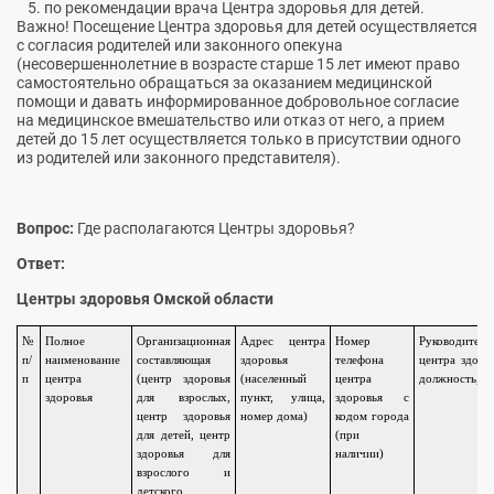
по рекомендации врача Центра здоровья для детей.
Важно! Посещение Центра здоровья для детей осуществляется
с согласия родителей или законного опекуна
(несовершеннолетние в возрасте старше 15 лет имеют право
самостоятельно обращаться за оказанием медицинской
помощи и давать информированное добровольное согласие
на медицинское вмешательство или отказ от него, а прием
детей до 15 лет осуществляется только в присутствии одного
из родителей или законного представителя).
Вопрос:
Где располагаются Центры здоровья?
Ответ:
Центры здоровья Омской области
№
Полное
Организационная
Адрес центра
Номер
Руководитель
п/
наименование
составляющая
здоровья
телефона
центра здоро
п
центра
(центр здоровья
(населенный
центра
должность, 
здоровья
для взрослых,
пункт, улица,
здоровья с
центр здоровья
номер дома)
кодом города
для детей, центр
(при
здоровья для
наличии)
взрослого и
детского