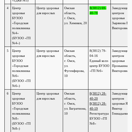
«ГДКБ №3)
4
Центр
Центр здоровья
Омская
8(3812) 69-
Заведующий
здоровья
для взрослых
область,
40-78
центром
БУЗОО
г. Омск,
здоровья
«Городская
ул. Химиков, 20
Зырянова Еле
поликлиника
Викторовна
№4»
(БУЗОО «ГП
№4»)
5
Центр
Центр здоровья
Омская
8(3812) 79-
Заведующий
здоровья
для взрослых
область,
04-16
центром
БУЗОО
г. Омск,
Единый колл-
здоровья
«Городская
ул.
центр БУЗОО
Пронькина Ю
поликлиника
Фугенфирова,
«ГП №6»
Викторовна
№6»
10
(БУЗОО «ГП
№6»)
6
Центр
Центр здоровья
Омская
8(3812) 28-
Заведующий
здоровья
для взрослых
область,
40-20
центром
БУЗОО
г. Омск,
8(3812) 28-
здоровья Яно
«Городская
ул. Багратиона,
40-19
Виктор
поликлиника
10
Регистратура
Геннадьевич
№8»
БУЗОО «ГП
(БУЗОО «ГП
№8»
№8»)