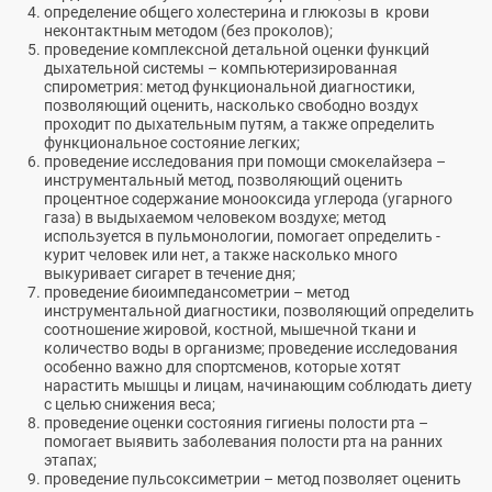
определение общего холестерина и глюкозы в крови
неконтактным методом (без проколов);
проведение комплексной детальной оценки функций
дыхательной системы – компьютеризированная
спирометрия: метод функциональной диагностики,
позволяющий оценить, насколько свободно воздух
проходит по дыхательным путям, а также определить
функциональное состояние легких;
проведение исследования при помощи смокелайзера –
инструментальный метод, позволяющий оценить
процентное содержание монооксида углерода (угарного
газа) в выдыхаемом человеком воздухе; метод
используется в пульмонологии, помогает определить -
курит человек или нет, а также насколько много
выкуривает сигарет в течение дня;
проведение биоимпедансометрии – метод
инструментальной диагностики, позволяющий определить
соотношение жировой, костной, мышечной ткани и
количество воды в организме; проведение исследования
особенно важно для спортсменов, которые хотят
нарастить мышцы и лицам, начинающим соблюдать диету
с целью снижения веса;
проведение оценки состояния гигиены полости рта –
помогает выявить заболевания полости рта на ранних
этапах;
проведение пульсоксиметрии – метод позволяет оценить