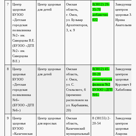
7
Центр
Центр здоровья
Омская
8(3812) 29-
Заведующий
здоровья
для детей
область,
35-70
центром
БУЗОО
г. Омск,
добавочно
здоровья Зай
«Детская
ул. Бульвар
022
Ирина
городская
Архитекторов,
Анатольевна
поликлиника
3, к. 9
№2» им.
Скворцова В.Е.
(БУЗОО «ДГП
№2» им.
Скворцова
В.Е.)
8
Центр
Центр здоровья
Омская
8(3812) 45-
Заведующий
здоровья
для детей
область,
00-20
центром
БУЗОО
г. Омск,
регистратура
здоровья
«Детская
ул. С.
филиала №2
Курсевич Наи
городская
Стальского, 6
БУЗОО «ДГП
Хабибовна
поликлиника
(временно
№6»
№6»
расположен на
(БУЗОО «ДГП
ул. Карбышева,
№6»)
20)
9
Центр
Центр здоровья
Омская
8 (38155) 2-
Заведующий
здоровья
для взрослых
область,
20-54
центром
БУЗОО
Калачинский
здоровья
«Калачинская
муниципальный
Азарова