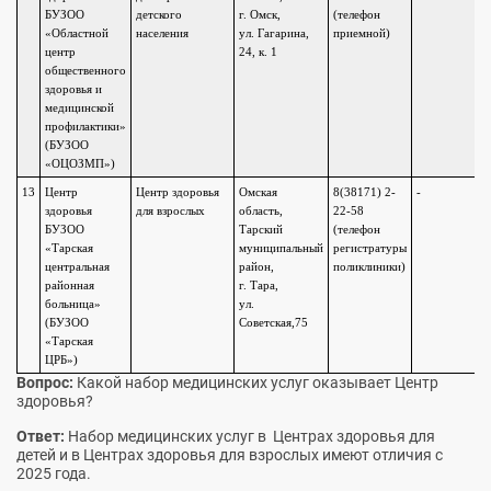
БУЗОО
детского
г. Омск,
(телефон
«Областной
населения
ул. Гагарина,
приемной)
центр
24, к. 1
общественного
здоровья и
медицинской
профилактики»
(БУЗОО
«ОЦОЗМП»)
13
Центр
Центр здоровья
Омская
8(38171) 2-
-
здоровья
для взрослых
область,
22-58
БУЗОО
Тарский
(телефон
«Тарская
муниципальный
регистратуры
центральная
район,
поликлиники)
районная
г. Тара,
больница»
ул.
(БУЗОО
Советская,75
«Тарская
ЦРБ»)
Вопрос:
Какой набор медицинских услуг оказывает Центр
здоровья?
Ответ:
Набор медицинских услуг в Центрах здоровья для
детей и в Центрах здоровья для взрослых имеют отличия с
2025 года.