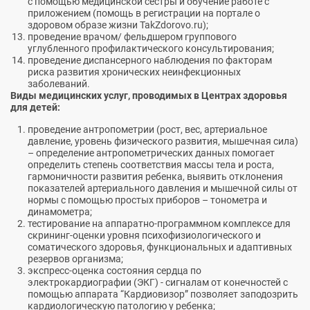
с помощью медицинской сестры и обучение работе с
приложением (помощь в регистрации на портале о
здоровом образе жизни TakZdorovo.ru);
проведение врачом/ фельдшером группового
углубленного профилактического консультирования;
проведение диспансерного наблюдения по факторам
риска развития хронических неинфекционных
заболеваний.
Виды медицинских услуг, проводимых в Центрах здоровья
для детей
:
проведение антропометрии (рост, вес, артериальное
давление, уровень физического развития, мышечная сила)
– определение антропометрических данных помогает
определить степень соответствия массы тела и роста,
гармоничности развития ребенка, выявить отклонения
показателей артериального давления и мышечной силы от
нормы с помощью простых приборов – тонометра и
динамометра;
тестирование на аппаратно-программном комплексе для
скрининг-оценки уровня психофизиологического и
соматического здоровья, функциональных и адаптивных
резервов организма;
экспресс-оценка состояния сердца по
электрокардиографии (ЭКГ) - сигналам от конечностей с
помощью аппарата “Кардиовизор” позволяет заподозрить
кардиологическую патологию у ребенка;