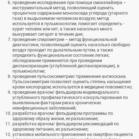
проведение исследования при помощи смокелайзера –
инструментальный метод, позволяющий оценить
процентное содержание монооксида углерода (угарного
газа) в выдыхаемом человеком воздухе; метод
используется в пульмонологии, помогает определить -
курит человек или нет, а также насколько много
выкуривает сигарет в течение дня;
проведение спирометрии – метод функциональной
диагностики, позволяющий оценить насколько свободно
воздух проходит по дыхательным путям, а также
определить функциональное состояние легких;
обследование применяется при проведении
диспансеризации (углубленной диспансеризации), в
пульмонологии;
проведение пульсоксиметрии/ применение ангиоскана.
Пульсоксиметрия позволяет оценить степень насыщения
крови кислородом; используется в медицине повсеместно;
проведение врачом/ фельдшером индивидуального
углубленного профилактического консультирования по
выявленным факторам риска хронических
неинфекционных заболеваний;
разработка врачом/ фельдшером программы по
здоровому образу жизни, ее разъяснение;
разработка врачом/ фельдшером рекомендаций по
здоровому питанию, их разъяснение;
установка мобильного приложения на смартфон пациента