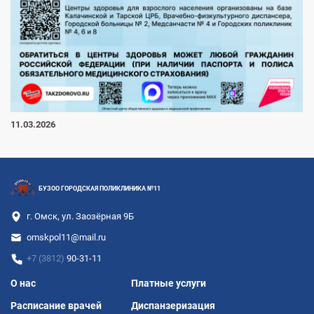
11.03.2026
БУЗОО ГОРОДСКАЯ ПОЛИКЛИНИКА №11
г. Омск, ул. Заозёрная 9Б
omskpol11@mail.ru
+7 (3812)
90-31-11
Подвал
О нас
Платные услуги
Расписание врачей
Диспанзеризация