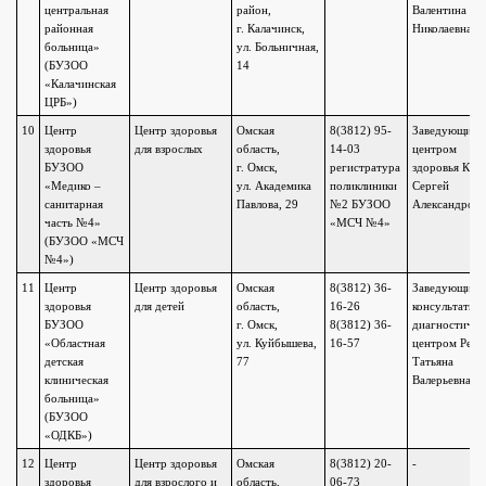
центральная
район,
Валентина
районная
г. Калачинск,
Николаевна
больница»
ул. Больничная,
(БУЗОО
14
«Калачинская
ЦРБ»)
10
Центр
Центр здоровья
Омская
8(3812) 95-
Заведующий
здоровья
для взрослых
область,
14-03
центром
БУЗОО
г. Омск,
регистратура
здоровья Кан
«Медико –
ул. Академика
поликлиники
Сергей
санитарная
Павлова, 29
№2 БУЗОО
Александров
часть №4»
«МСЧ №4»
(БУЗОО «МСЧ
№4»)
11
Центр
Центр здоровья
Омская
8(3812) 36-
Заведующий
здоровья
для детей
область,
16-26
консультатив
БУЗОО
г. Омск,
8(3812) 36-
диагностичес
«Областная
ул. Куйбышева,
16-57
центром Реут
детская
77
Татьяна
клиническая
Валерьевна
больница»
(БУЗОО
«ОДКБ»)
12
Центр
Центр здоровья
Омская
8(3812) 20-
-
здоровья
для взрослого и
область,
06-73