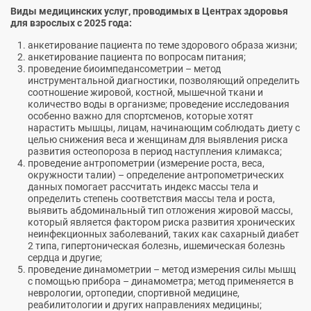
Виды медицинских услуг, проводимых в Центрах здоровья
для взрослых с 2025 года:
анкетирование пациента по теме здорового образа жизни;
анкетирование пациента по вопросам питания;
проведение биоимпедансометрии – метод
инструментальной диагностики, позволяющий определить
соотношение жировой, костной, мышечной ткани и
количество воды в организме; проведение исследования
особенно важно для спортсменов, которые хотят
нарастить мышцы, лицам, начинающим соблюдать диету с
целью снижения веса и женщинам для выявления риска
развития остеопороза в период наступления климакса;
проведение антропометрии (измерение роста, веса,
окружности талии) – определение антропометрических
данных помогает рассчитать индекс массы тела и
определить степень соответствия массы тела и роста,
выявить абдоминальный тип отложения жировой массы,
который является фактором риска развития хронических
неинфекционных заболеваний, таких как сахарный диабет
2 типа, гипертоническая болезнь, ишемическая болезнь
сердца и другие;
проведение динамометрии – метод измерения силы мышц
с помощью прибора – динамометра; метод применяется в
неврологии, ортопедии, спортивной медицине,
реабилитологии и других направлениях медицины;