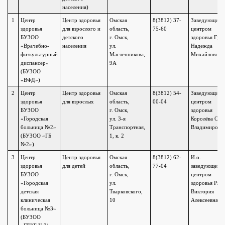
населения)
1
Центр
Центр здоровья
Омская
8(3812) 37-
Заведующий
здоровья
для взрослого и
область,
75-60
центром
БУЗОО
детского
г. Омск,
здоровья Гуль
«Врачебно-
населения
ул.
Надежда
физкультурный
Масленникова,
Михайловна
диспансер»
9А
(БУЗОО
«ВФД»)
2
Центр
Центр здоровья
Омская
8(3812) 54-
Заведующий
здоровья
для взрослых
область,
00-04
центром
БУЗОО
г. Омск,
здоровья
«Городская
ул. 3-я
Королёва Оль
больница №2»
Транспортная,
Владимировн
(БУЗОО «ГБ
1, к. 2
№2»)
3
Центр
Центр здоровья
Омская
8(3812) 62-
И.о.
здоровья
для детей
область,
77-04
заведующего
БУЗОО
г. Омск,
центром
«Городская
ул.
здоровья Ряд
детская
Тварковского,
Виктория
клиническая
10
Алексеевна
больница №3»
(БУЗОО