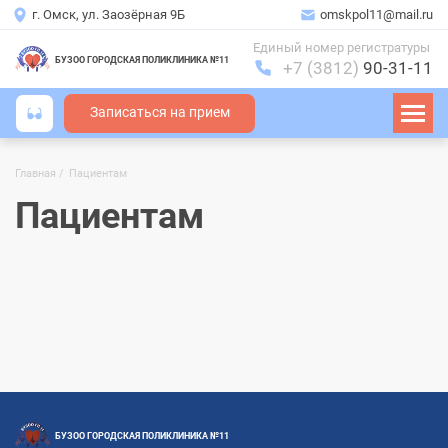
г. Омск, ул. Заозёрная 9Б
omskpol11@mail.ru
Единый номер регистратуры
БУЗОО ГОРОДСКАЯ ПОЛИКЛИНИКА №11
+7 (3812)
90-31-11
Записаться на прием
Главная
Пациентам
Строка
навигации
Пациентам
БУЗОО ГОРОДСКАЯ ПОЛИКЛИНИКА №11