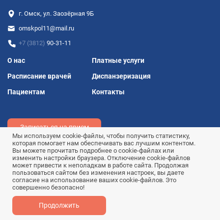
г. Омск, ул. Заозёрная 9Б
omskpol11@mail.ru
+7 (3812)
90-31-11
Подвал
О нас
Платные услуги
Расписание врачей
Диспанзеризация
Пациентам
Контакты
Записаться на прием
Мы используем cookie-файлы, чтобы получить статистику,
которая помогает нам обеспечивать вас лучшим контентом.
Вы можете прочитать подробнее о cookie-файлах или
изменить настройки браузера. Отключение cookie-файлов
может привести к неполадкам в работе сайта. Продолжая
©2026 БУЗОО «Городская поликлиника №11» г. Омска
пользоваться сайтом без изменения настроек, вы даете
Политика конфиденциальности
согласие на использование ваших cookie-файлов. Это
совершенно безопасно!
Информационная ответственность
Продолжить