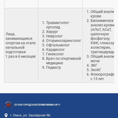
Общий анализ
крови
Биохимический
Травматолог-
анализ крови
ортопед
(АЛаТ, ACаT,
Хирург
Лица,
щелочную
Невролог
занимающиеся
фосфатазу,
Оториноларинголог
спортом на этапе
КФК, глюкозу,
Офтальмолог
начальной
холестерин,
Кардиолог
подготовки:
триглицериды).
Гинеколог
1 раз в 6 месяцев
Общий анализ
Врач по спортивной
мочи
медицине
ЭКГ
Педиатр
ЭхоКГ
Флюорография
с 15 лет
БУЗОО ГОРОДСКАЯ ПОЛИКЛИНИКА №11
г. Омск, ул. Заозёрная 9Б