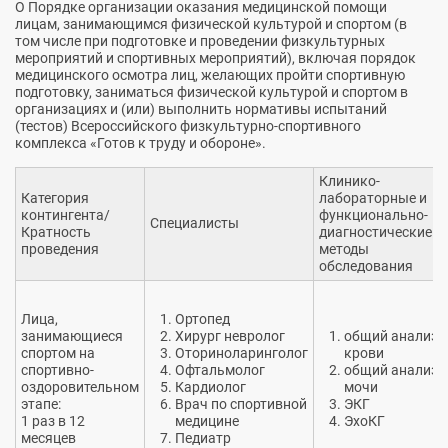
О Порядке организации оказания медицинской помощи
лицам, занимающимся физической культурой и спортом (в
том числе при подготовке и проведении физкультурных
мероприятий и спортивных мероприятий), включая порядок
медицинского осмотра лиц, желающих пройти спортивную
подготовку, заниматься физической культурой и спортом в
организациях и (или) выполнить нормативы испытаний
(тестов) Всероссийского физкультурно-спортивного
комплекса «Готов к труду и обороне».
Клинико-
Категория
лабораторные и
контингента/
функционально-
Специалисты
Кратность
диагностические
проведения
методы
обследования
Лица,
Ортопед
занимающиеся
Хирург невролог
общий анализ
спортом на
Оториноларинголог
крови
спортивно-
Офтальмолог
общий анализ
оздоровительном
Кардиолог
мочи
этапе:
Врач по спортивной
ЭКГ
1 раз в 12
медицине
ЭхоКГ
месяцев
Педиатр