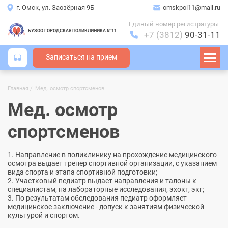
г. Омск, ул. Заозёрная 9Б
omskpol11@mail.ru
Единый номер регистратуры
БУЗОО ГОРОДСКАЯ ПОЛИКЛИНИКА №11
+7 (3812)
90-31-11
Записаться на прием
Главная
Мед. осмотр спортсменов
Строка
навигации
Мед. осмотр
спортсменов
1. Направление в поликлинику на прохождение медицинского
осмотра выдает тренер спортивной организации, с указанием
вида спорта и этапа спортивной подготовки;
2. Участковый педиатр выдает направления и талоны к
специалистам, на лабораторные исследования, эхокг, экг;
3. По результатам обследования педиатр оформляет
медицинское заключение - допуск к занятиям физической
культурой и спортом.