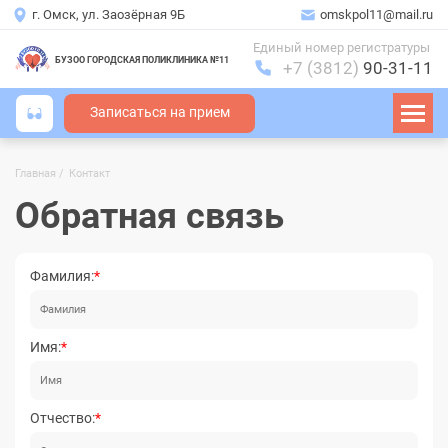
г. Омск, ул. Заозёрная 9Б
omskpol11@mail.ru
Единый номер регистратуры
БУЗОО ГОРОДСКАЯ ПОЛИКЛИНИКА №11
+7 (3812)
90-31-11
Записаться на прием
Главная
Контакт
Строка
навигации
Обратная связь
Фамилия:
Имя:
Отчество: