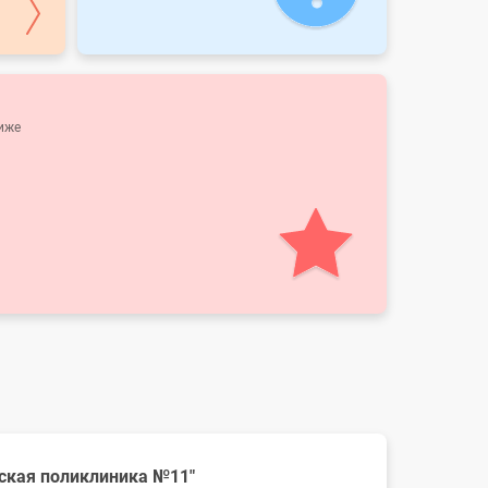
ниже
дская поликлиника №11"