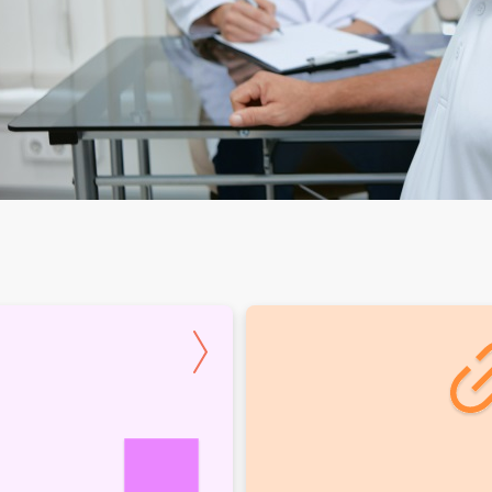
граждан
ием
чение