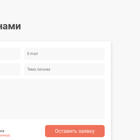
нами
на Сергеевна
Стрекалев Михаил Юрьеви
олог
Врач терапевт участковый, вы
категория
 на
анных.