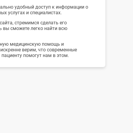
мально удобный доступ к информации о
ых услугах и специалистах.
айта, стремимся сделать его
 вы сможете легко найти всю
енную медицинскую помощь и
искренне верим, что современные
 пациенту помогут нам в этом.
ская поликлиника №11" в детской
мально удобный доступ к информации о
листах.