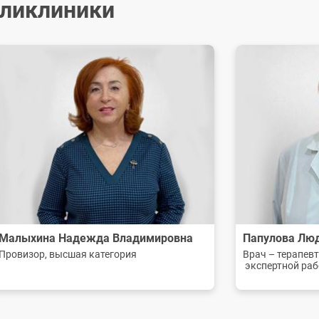
оликлиники
Мы постоянно работаем над улучшением нашего с
максимально удобным и полезным для вас. Здесь
необходимую и актуальную информацию.
Наша главная цель - предоставить вам качеств
содействовать сохранению вашего здоровья. Мы 
технологии и внимательное отношение к каждому
Малыхина Надежда Владимировна
Папулова Лю
Провизор, высшая категория
Врач – терапевт
экспертной ра