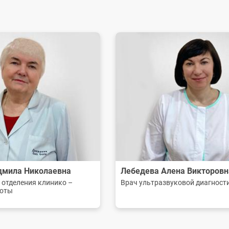
айта, стремимся сделать его
 вы сможете легко найти всю
енную медицинскую помощь и
искренне верим, что современные
 пациенту помогут нам в этом.
дмила Николаевна
Лебедева Алена Викторовн
 отделения клинико –
Врач ультразвуковой диагност
боты