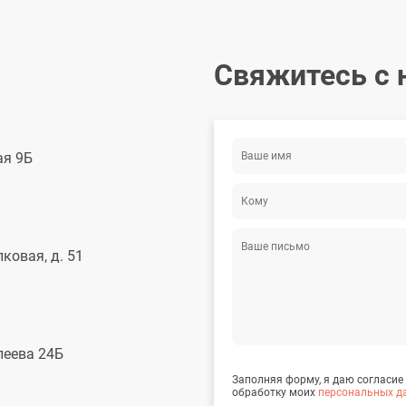
Свяжитесь с 
ая 9Б
Лантух Ирина Борисовна
Черленок Еле
Врач – инфекционист, высшая категория
Врач – офтальм
лковая, д. 51
елеева 24Б
Заполняя форму, я даю согласие
обработку моих
персональных д