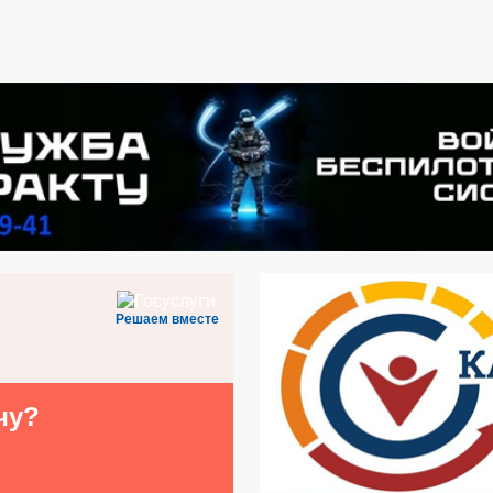
Решаем вместе
чу?