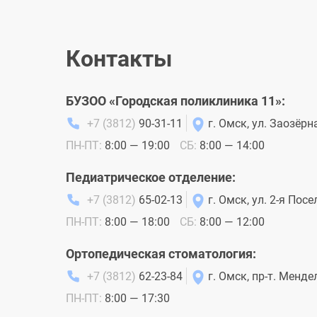
Контакты
БУЗОО «Городская поликлиника 11»:
+7 (3812)
90-31-11
г. Омск, ул. Заозёрн
ПН-ПТ:
8:00 — 19:00
СБ:
8:00 — 14:00
Повякало Татьяна Алексеевна
Педиатрическое отделение:
Врач ультразвуковой диагностики, 1
категория
+7 (3812)
65-02-13
г. Омск, ул. 2-я Посе
ПН-ПТ:
8:00 — 18:00
СБ:
8:00 — 12:00
Ортопедическая стоматология:
+7 (3812)
62-23-84
г. Омск, пр-т. Менд
ПН-ПТ:
8:00 — 17:30