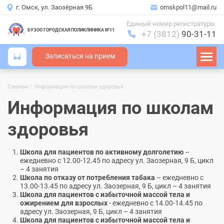
г. Омск, ул. Заозёрная 9Б
omskpol11@mail.ru
Единый номер регистратуры
БУЗОО ГОРОДСКАЯ ПОЛИКЛИНИКА №11
+7 (3812)
90-31-11
Записаться на прием
Главная
Информация по школам здоровья
Строка
навигации
Информация по школам
здоровья
Школа для пациентов по активному долголетию
–
ежедневно с 12.00-12.45 по адресу ул. Заозерная, 9 Б, цикл
– 4 занятия
Школа по отказу от потребления табака
– ежедневно с
13.00-13.45 по адресу ул. Заозерная, 9 Б, цикл – 4 занятия
Школа для пациентов с избыточной массой тела и
ожирением для взрослых
- ежедневно с 14.00-14.45 по
адресу ул. Заозерная, 9 Б, цикл – 4 занятия
Школа для пациентов с избыточной массой тела и