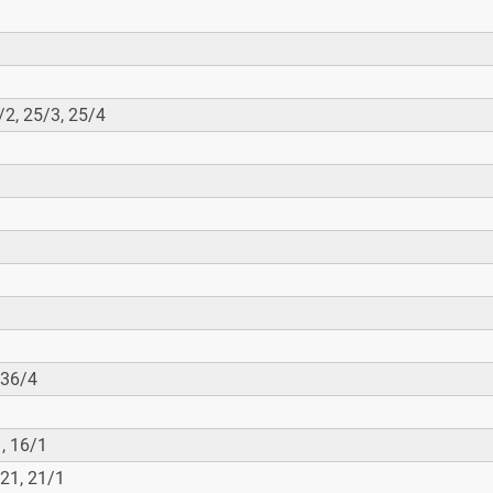
граждан
ием
1
чение
/2, 25/3, 25/4
 36/4
1, 16/1
 21, 21/1