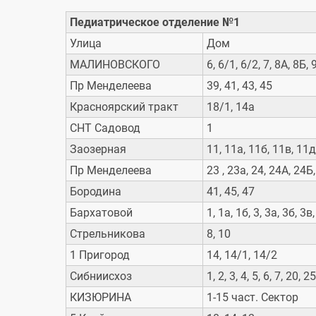
Педиатрическое отделение №1
Улица
Дом
МАЛИНОВСКОГО
6, 6/1, 6/2, 7, 8А, 8Б,
Пр Менделеева
39, 41, 43, 45
Красноярский тракт
18/1, 14а
СНТ Садовод
1
Заозерная
11, 11а, 11б, 11в, 11д
Пр Менделеева
23 , 23а, 24, 24А, 24Б
Бородина
41, 45, 47
Бархатовой
1, 1а, 1б, 3, 3а, 3б, 3в,
Стрельникова
8, 10
1 Пригород
14, 14/1, 14/2
Сибниисхоз
1, 2, 3, 4, 5, 6, 7, 20,
КИЗЮРИНА
1-15 част. Сектор