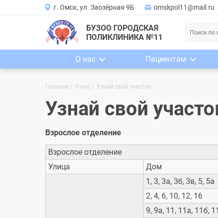
г. Омск, ул. Заозёрная 9Б
omskpol11@mail.ru
Поиск
БУЗОО ГОРОДСКАЯ
ПОЛИКЛИНИКА №11
Основная
О нас
Пациентам
навигация
Режим работы
Центр здоровья
Строка
Главная
О нас
Узнай свой участок
График приема администрации
Будь здоров
Узнай свой участо
навигации
Структура
Мед. осмотр спортсме
С
Сотрудники
Мед. страхование
Взрослое отделение
Горячая линия
Меры поддержки учас
СВО
Контролирующие организации
Взрослое отделение
Обслуживания семей
Лицензии
Улица
Дом
участников СВО
Вакансии
Подготовка к диагнос
1, 3, 3а, 3б, 3в, 5, 5а
исследованиям
Правила внутреннего
2, 4, 6, 10, 12, 16
распорядка
Показатели доступнос
9, 9а, 11, 11а, 11б, 
Спец. оценка условий труда