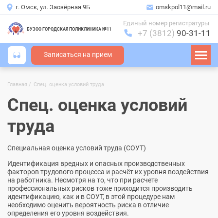
г. Омск, ул. Заозёрная 9Б
omskpol11@mail.ru
Единый номер регистратуры
БУЗОО ГОРОДСКАЯ ПОЛИКЛИНИКА №11
+7 (3812)
90-31-11
Записаться на прием
Главная
Спец. оценка условий труда
Строка
навигации
Спец. оценка условий
труда
Специальная оценка условий труда (СОУТ)
Идентификация вредных и опасных производственных
факторов трудового процесса и расчёт их уровня воздействия
на работника. Несмотря на то, что при расчете
профессиональных рисков тоже приходится производить
идентификацию, как и в СОУТ, в этой процедуре нам
необходимо оценить вероятность риска в отличие
определения его уровня воздействия.