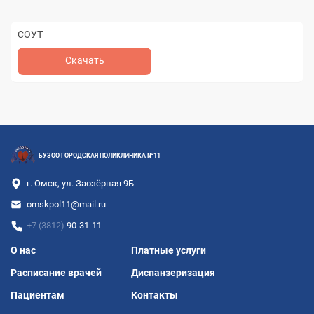
СОУТ
Cкачать
БУЗОО ГОРОДСКАЯ ПОЛИКЛИНИКА №11
г. Омск, ул. Заозёрная 9Б
omskpol11@mail.ru
+7 (3812)
90-31-11
Подвал
О нас
Платные услуги
Расписание врачей
Диспанзеризация
Пациентам
Контакты